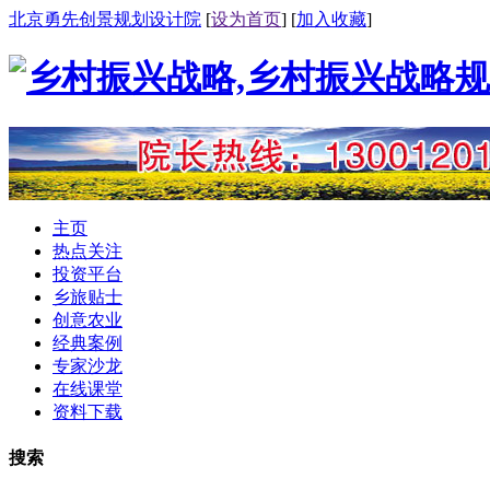
北京勇先创景规划设计院
[
设为首页
] [
加入收藏
]
主页
热点关注
投资平台
乡旅贴士
创意农业
经典案例
专家沙龙
在线课堂
资料下载
搜索