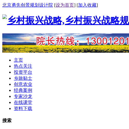
北京勇先创景规划设计院
[
设为首页
] [
加入收藏
]
主页
热点关注
投资平台
乡旅贴士
创意农业
经典案例
专家沙龙
在线课堂
资料下载
搜索