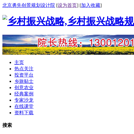
北京勇先创景规划设计院
[
设为首页
] [
加入收藏
]
主页
热点关注
投资平台
乡旅贴士
创意农业
经典案例
专家沙龙
在线课堂
资料下载
搜索