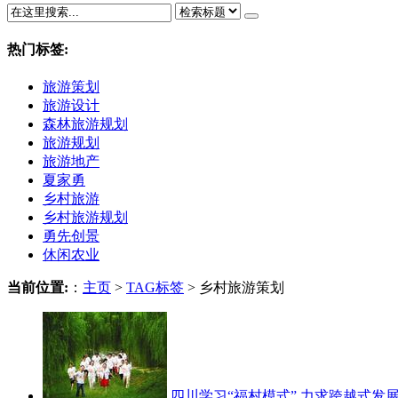
热门标签:
旅游策划
旅游设计
森林旅游规划
旅游规划
旅游地产
夏家勇
乡村旅游
乡村旅游规划
勇先创景
休闲农业
当前位置:
：
主页
>
TAG标签
> 乡村旅游策划
四川学习“福村模式” 力求跨越式发