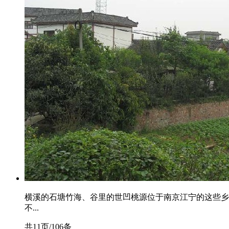
横溪的石塘竹海、谷里的世凹桃源位于南京江宁的这些乡
不...
共11页/106条