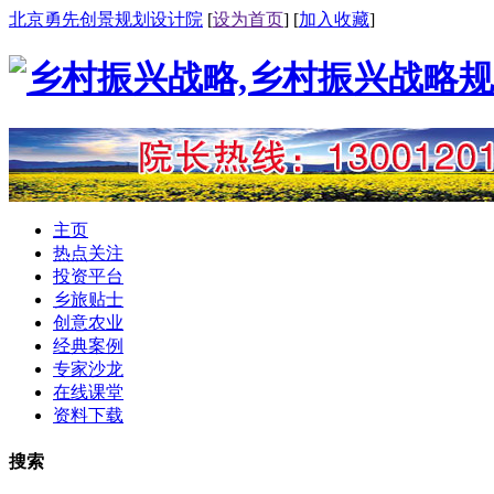
北京勇先创景规划设计院
[
设为首页
] [
加入收藏
]
主页
热点关注
投资平台
乡旅贴士
创意农业
经典案例
专家沙龙
在线课堂
资料下载
搜索