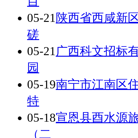
目
05-21
陕西省西咸新
磋
05-21
广西科文招标
园
05-19
南宁市江南区
特
05-18
宣恩县酉水源
（二