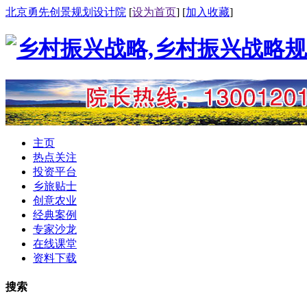
北京勇先创景规划设计院
[
设为首页
] [
加入收藏
]
主页
热点关注
投资平台
乡旅贴士
创意农业
经典案例
专家沙龙
在线课堂
资料下载
搜索