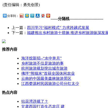
(责任编辑：勇先创景)
分享到：
------分隔线----------------------------
上一篇：
四川学习“福村模式” 力求跨越式发展
下一篇：
福建推出乡村旅游十措施 推进乡村旅游纵深发
推荐内容
海洋馆新招--“水中奔月”
乡村旅游不仅是旅游的事
杭州旅游规划突出城市旅游
佛坪“熊猫米”首获全国休闲农业
云南的中国最美森林旅游景区
江西婺源村民因旅游公司分红太少
热点内容
拈花湾违规了？
甘肃西固打造生态农庄 建