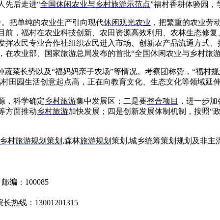
人先后走进“
全国休闲农业与乡村旅游示范点
”福村香耕体验园，
。把单纯的农业生产引向现代
休闲观光农业
，把繁重的农业劳
目前，福村在农业科技创新、农田资源高效利用、农林生态修复
发挥农民专业合作社组织农民进入市场、创新农产品流通方式、
底，在农业部、国家旅游总局发布的首批“全国休闲农业与乡村旅
种蔬菜长势以及“福妈妈亲子农场”等情况。考察团称赞，“福村
规
福村田园生活创意起点高，正在向教育文化、生态文化等领域延
源，科学确定
乡村旅游
集中发展区；二是要
整合项目
，进一步加
等方面推动
乡村旅游
加快发展；四是创新发展体制机制，按照“
乡村旅游规划
策划
,森林
旅游规划
策划,城乡统筹策划规划及非主流
编：100085
13001201315