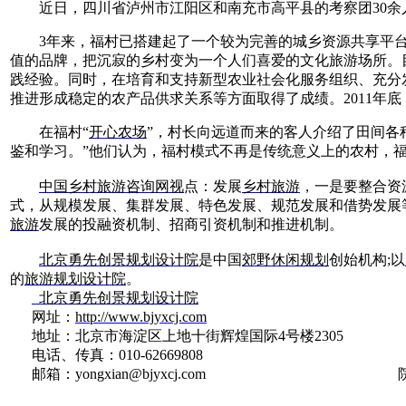
近日，四川省泸州市江阳区和南充市高平县的考察团30余
3年来，福村已搭建起了一个较为完善的城乡资源共享平台
值的品牌，把沉寂的乡村变为一个人们喜爱的文化旅游场所。
践经验。同时，在培育和支持新型农业社会化服务组织、充分
推进形成稳定的农产品供求关系等方面取得了成绩。2011年
在福村“
开心农场
”，村长向远道而来的客人介绍了田间各
鉴和学习。”他们认为，福村模式不再是传统意义上的农村，
中国乡村旅游咨询网视
点：发展
乡村旅游
，一是要整合资
式，从规模发展、集群发展、特色发展、规范发展和借势发展
旅游
发展的投融资机制、招商引资机制和推进机制。
北京勇先创景规划设计院
是中国
郊野休闲规划
创始机构;以
的
旅游规划设计院
。
北京勇先创景规划设计院
网址：
http://www.bjyxcj.com
地址：北京市海淀区上地十街辉煌国际4号楼2305 邮
电话、传真：010-62669808
邮箱：yongxian@bjyxcj.com 院长热线：