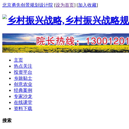
北京勇先创景规划设计院
[
设为首页
] [
加入收藏
]
主页
热点关注
投资平台
乡旅贴士
创意农业
经典案例
专家沙龙
在线课堂
资料下载
搜索