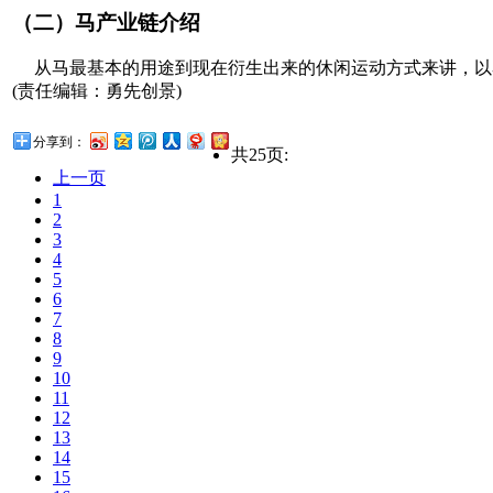
（二）马产业链介绍
从马最基本的用途到现在衍生出来的休闲运动方式来讲，以
(责任编辑：勇先创景)
分享到：
共25页:
上一页
1
2
3
4
5
6
7
8
9
10
11
12
13
14
15