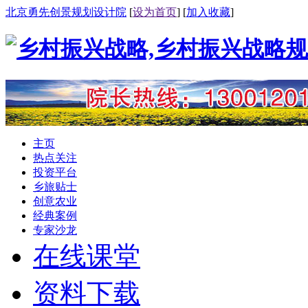
北京勇先创景规划设计院
[
设为首页
] [
加入收藏
]
主页
热点关注
投资平台
乡旅贴士
创意农业
经典案例
专家沙龙
在线课堂
资料下载