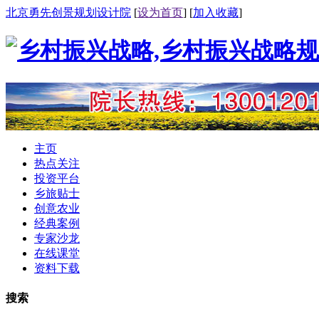
北京勇先创景规划设计院
[
设为首页
] [
加入收藏
]
主页
热点关注
投资平台
乡旅贴士
创意农业
经典案例
专家沙龙
在线课堂
资料下载
搜索