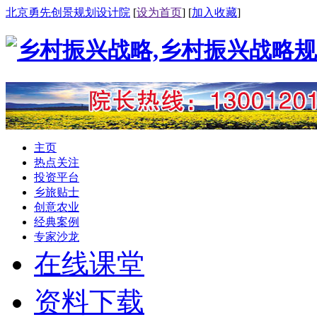
北京勇先创景规划设计院
[
设为首页
] [
加入收藏
]
主页
热点关注
投资平台
乡旅贴士
创意农业
经典案例
专家沙龙
在线课堂
资料下载