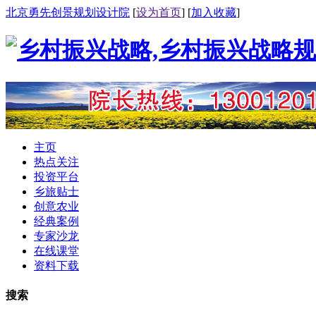
北京勇先创景规划设计院
[
设为首页
] [
加入收藏
]
主页
热点关注
投资平台
乡旅贴士
创意农业
经典案例
专家沙龙
在线课堂
资料下载
搜索