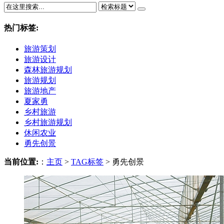
热门标签:
旅游策划
旅游设计
森林旅游规划
旅游规划
旅游地产
夏家勇
乡村旅游
乡村旅游规划
休闲农业
勇先创景
当前位置:
：
主页
>
TAG标签
> 勇先创景