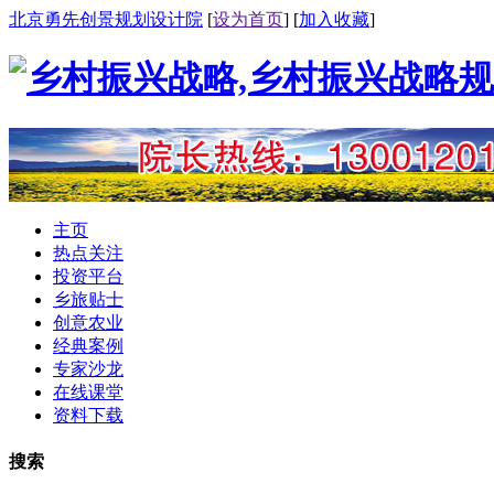
北京勇先创景规划设计院
[
设为首页
] [
加入收藏
]
主页
热点关注
投资平台
乡旅贴士
创意农业
经典案例
专家沙龙
在线课堂
资料下载
搜索